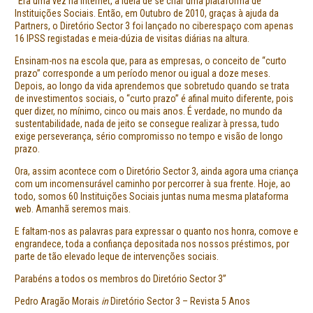
“Era uma vez na Internet, a ideia de se criar uma plataforma de
Instituições Sociais. Então, em Outubro de 2010, graças à ajuda da
Partners, o Diretório Sector 3 foi lançado no ciberespaço com apenas
16 IPSS registadas e meia-dúzia de visitas diárias na altura.
Ensinam-nos na escola que, para as empresas, o conceito de “curto
prazo” corresponde a um período menor ou igual a doze meses.
Depois, ao longo da vida aprendemos que sobretudo quando se trata
de investimentos sociais, o “curto prazo” é afinal muito diferente, pois
quer dizer, no mínimo, cinco ou mais anos. É verdade, no mundo da
sustentabilidade, nada de jeito se consegue realizar à pressa, tudo
exige perseverança, sério compromisso no tempo e visão de longo
prazo.
Ora, assim acontece com o Diretório Sector 3, ainda agora uma criança
com um incomensurável caminho por percorrer à sua frente. Hoje, ao
todo, somos 60 Instituições Sociais juntas numa mesma plataforma
web. Amanhã seremos mais.
E faltam-nos as palavras para expressar o quanto nos honra, comove e
engrandece, toda a confiança depositada nos nossos préstimos, por
parte de tão elevado leque de intervenções sociais.
Parabéns a todos os membros do Diretório Sector 3”
Pedro Aragão Morais
in
Diretório Sector 3 – Revista 5 Anos